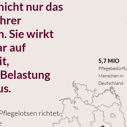
 nicht nur das
Ihrer
. Sie wirkt
ar auf
t,
5,7 MIO
Pflegebedürfti
 Belastung
Menschen in
Deutschland
us.
flegelotsen richtet
e